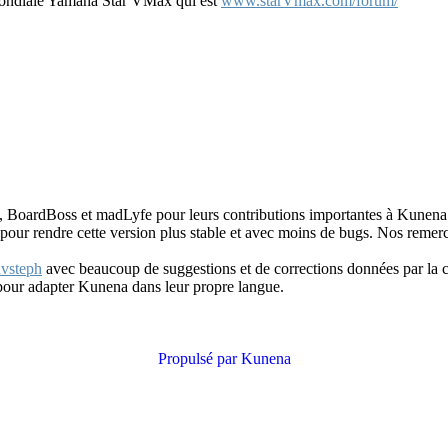
ondiale Yamaha Star VMax qui est
www.starVmax.com/forum/
B, BoardBoss et madLyfe pour leurs contributions importantes à Kunena
our rendre cette version plus stable et avec moins de bugs. Nos remerc
vsteph
avec beaucoup de suggestions et de corrections données par la
 pour adapter Kunena dans leur propre langue.
Propulsé par
Kunena