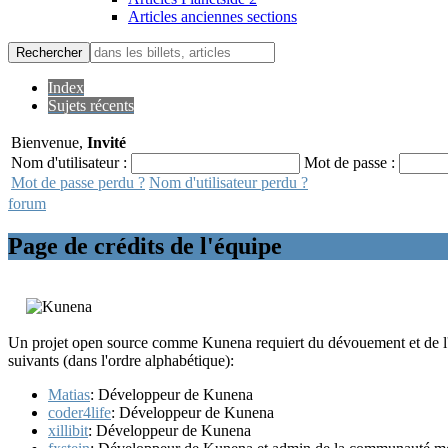
Articles anciennes sections
Rechercher
Index
Sujets récents
Bienvenue,
Invité
Nom d'utilisateur :
Mot de passe :
Mot de passe perdu ?
Nom d'utilisateur perdu ?
forum
Page de crédits de l'équipe
Un projet open source comme Kunena requiert du dévouement et de l'i
suivants (dans l'ordre alphabétique):
Matias
: Développeur de Kunena
coder4life
: Développeur de Kunena
xillibit
: Développeur de Kunena