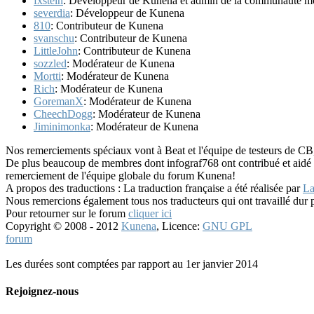
fxstein
: Développeur de Kunena et admin de la communauté m
severdia
: Développeur de Kunena
810
: Contributeur de Kunena
svanschu
: Contributeur de Kunena
LittleJohn
: Contributeur de Kunena
sozzled
: Modérateur de Kunena
Mortti
: Modérateur de Kunena
Rich
: Modérateur de Kunena
GoremanX
: Modérateur de Kunena
CheechDogg
: Modérateur de Kunena
Jiminimonka
: Modérateur de Kunena
Nos remerciements spéciaux vont à Beat et l'équipe de testeurs de C
De plus beaucoup de membres dont infograf768 ont contribué et aidé p
remerciement de l'équipe globale du forum Kunena!
A propos des traductions : La traduction française a été réalisée par
La
Nous remercions également tous nos traducteurs qui ont travaillé dur
Pour retourner sur le forum
cliquer ici
Copyright © 2008 - 2012
Kunena
, Licence:
GNU GPL
forum
Les durées sont comptées par rapport au 1er janvier 2014
Rejoignez-nous